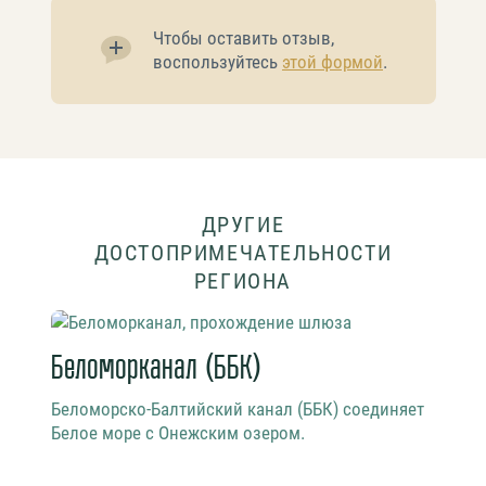
Чтобы оставить отзыв,
воспользуйтесь
этой формой
.
ДРУГИЕ
ДОСТОПРИМЕЧАТЕЛЬНОСТИ
РЕГИОНА
Беломорканал (ББК)
Бел
Беломорско-Балтийский канал (ББК) соединяет
Бело
Белое море с Онежским озером.
напр