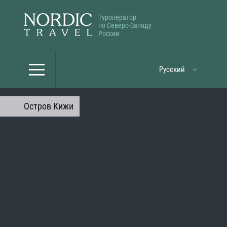
Туроператор
по Северо-Западу
России
Русский
Остров Кижи