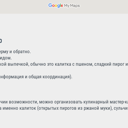
ь
ерму и обратно.
гидом.
кой выпечкой, обычно это калитка с пшеном, сладкий пирог 
я информация и общая координация).
ичии возможности, можно организовать кулинарный мастер-к
 именно калиток (открытых пирогов из ржаной муки), сульчи