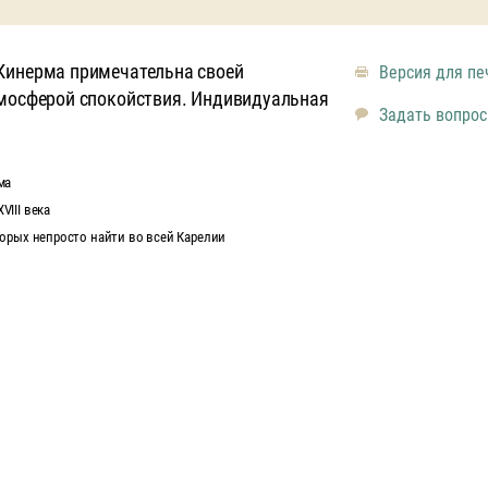
Кинерма примечательна своей
Версия для пе
тмосферой спокойствия. Индивидуальная
Задать вопрос
ма
III века
торых непросто найти во всей Карелии