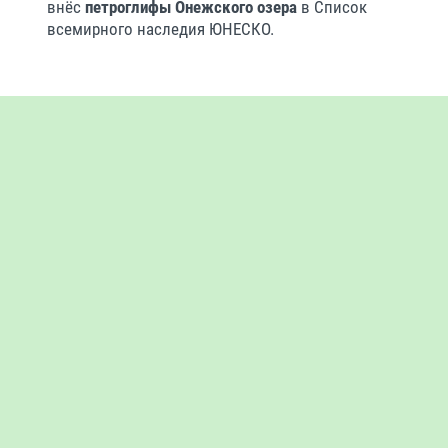
внёс
петроглифы Онежского озера
в Список
всемирного наследия ЮНЕСКО.