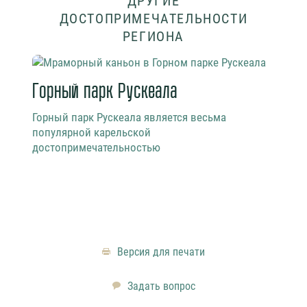
ДРУГИЕ
ДОСТОПРИМЕЧАТЕЛЬНОСТИ
РЕГИОНА
Горный парк Рускеала
Бел
Горный парк Рускеала является весьма
Бело
популярной карельской
наск
достопримечательностью
чело
Версия для печати
Задать вопрос